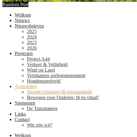
Random Post
Welkom
Nieuws
Nieuwsbrieven
2025
2024
2023
2026
Projecten
Project A44
Verkeer & Veiligheid
Wind op Land
Verplaatsen oorlogsmonument
Hondenspeelveld
Activiteiten
Sociale contacten & eenzaamheid
Bewegen voor Ouderen; fit en vitaal!
Sponsoren
De Tuinstrateeg
Links
Contact
Wie zijn wij?
Welkom