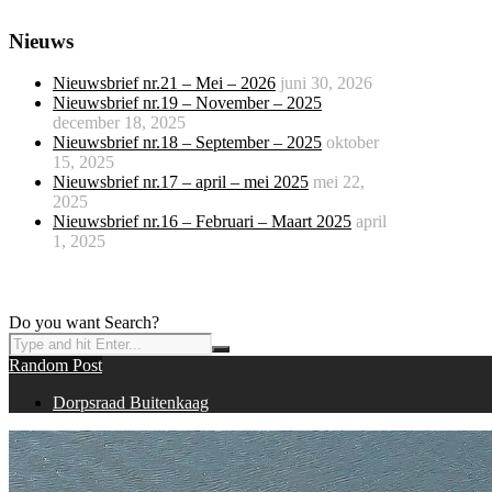
Nieuws
Nieuwsbrief nr.21 – Mei – 2026
juni 30, 2026
Nieuwsbrief nr.19 – November – 2025
december 18, 2025
Nieuwsbrief nr.18 – September – 2025
oktober
15, 2025
Nieuwsbrief nr.17 – april – mei 2025
mei 22,
2025
Nieuwsbrief nr.16 – Februari – Maart 2025
april
1, 2025
Do you want Search?
Random Post
Dorpsraad Buitenkaag