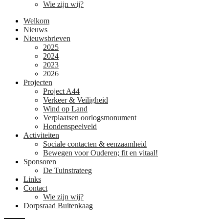
Wie zijn wij?
Welkom
Nieuws
Nieuwsbrieven
2025
2024
2023
2026
Projecten
Project A44
Verkeer & Veiligheid
Wind op Land
Verplaatsen oorlogsmonument
Hondenspeelveld
Activiteiten
Sociale contacten & eenzaamheid
Bewegen voor Ouderen; fit en vitaal!
Sponsoren
De Tuinstrateeg
Links
Contact
Wie zijn wij?
Dorpsraad Buitenkaag