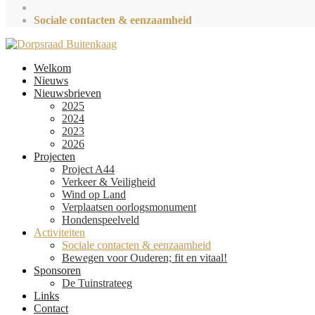
Sociale contacten & eenzaamheid
Welkom
Nieuws
Nieuwsbrieven
2025
2024
2023
2026
Projecten
Project A44
Verkeer & Veiligheid
Wind op Land
Verplaatsen oorlogsmonument
Hondenspeelveld
Activiteiten
Sociale contacten & eenzaamheid
Bewegen voor Ouderen; fit en vitaal!
Sponsoren
De Tuinstrateeg
Links
Contact