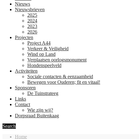
Nieuws
Nieuwsbrieven
2025
2024
2023
2026
Projecten
Project A44
Verkeer & Veiligheid
Wind op Land
Verplaatsen oorlogsmonument
Hondenspeelveld
Activiteiten
Sociale contacten & eenzaamheid
Bewegen voor Ouderen; fit en vitaal!
Sponsoren
De Tuinstrateeg
Links
Contact
Wie zijn wij?
Dorpsraad Buitenkaag
Search
Home