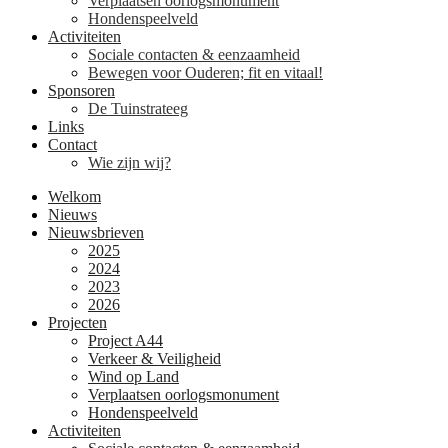
Verplaatsen oorlogsmonument
Hondenspeelveld
Activiteiten
Sociale contacten & eenzaamheid
Bewegen voor Ouderen; fit en vitaal!
Sponsoren
De Tuinstrateeg
Links
Contact
Wie zijn wij?
Welkom
Nieuws
Nieuwsbrieven
2025
2024
2023
2026
Projecten
Project A44
Verkeer & Veiligheid
Wind op Land
Verplaatsen oorlogsmonument
Hondenspeelveld
Activiteiten