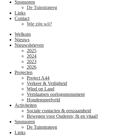
Sponsoren
De Tuinstrateeg
Links
Contact
Wie zijn wij?
Welkom
Nieuws
Nieuwsbrieven
2025
2024
2023
2026
Projecten
Project A44
Verkeer & Veiligheid
Wind op Land
Verplaatsen oorlogsmonument
Hondenspeelveld
Activiteiten
Sociale contacten & eenzaamheid
Bewegen voor Ouderen; fit en vitaal!
Sponsoren
De Tuinstrateeg
Links