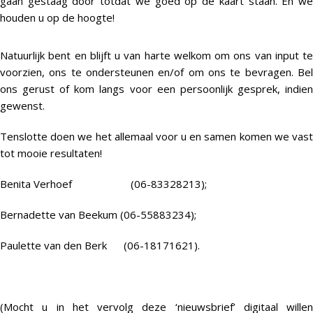
gaan gestaag door totdat we goed op de kaart staan. En we
houden u op de hoogte!
Natuurlijk bent en blijft u van harte welkom om ons van input te
voorzien, ons te ondersteunen en/of om ons te bevragen. Bel
ons gerust of kom langs voor een persoonlijk gesprek, indien
gewenst.
Tenslotte doen we het allemaal voor u en samen komen we vast
tot mooie resultaten!
Benita Verhoef (06-83328213);
Bernadette van Beekum (06-55883234);
Paulette van den Berk (06-18171621).
(Mocht u in het vervolg deze ‘nieuwsbrief’ digitaal willen